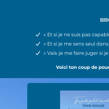
une
« Et si je ne suis pas capabl
« Et si je me sens seul dans
« Vais-je me faire juger si j
Voici ton coup de pou